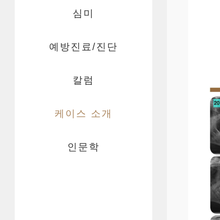
심미
예방진료/진단
칼럼
케이스 소개
인문학