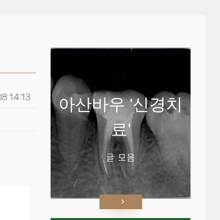
8 14:13
아산바우 '신경치
료'
글 모음