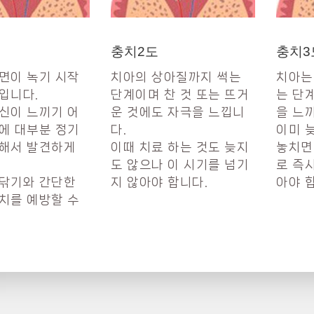
충치2도
충치3
면이 녹기 시작
치아의 상아질까지 썩는
치아는
입니다.
단계이며 찬 것 또는 뜨거
는 단
신이 느끼기 어
운 것에도 자극을 느낍니
을 느
에 대부분 정기
다.
이미 
해서 발견하게
이때 치료 하는 것도 늦지
놓치면
도 않으나 이 시기를 넘기
로 즉
닦기와 간단한
지 않아야 합니다.
아야 
치를 예방할 수