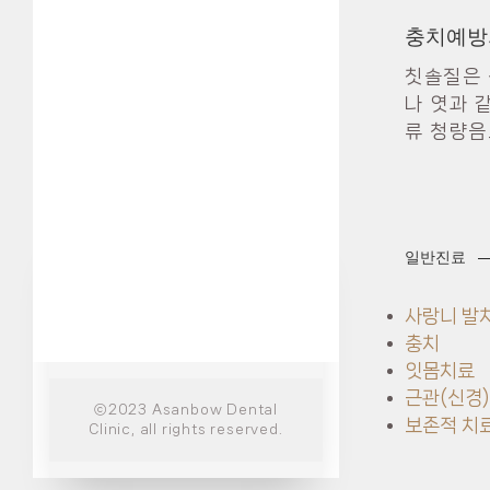
충치예방
칫솔질은 
나 엿과 
류 청량음
일반진료
사랑니 발
충치
잇몸치료
근관(신경
ⓒ2023 Asanbow Dental
보존적 치료
Clinic, all rights reserved.