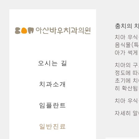
충치의 
치아 우식
음식물(특
아가 썩게
오시는 길
치아의 구
정도에 따
초기에 치
치과소개
히 확산됩
치아 우식
임플란트
자세히 알
일반진료