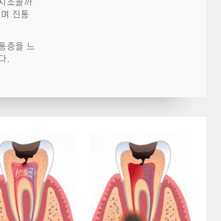
 치조골까
나며 진통
통증을 느
다.