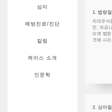
심미
1. 법랑
치아우식증
예방진료/진단
만, 어금
이며 법랑
것에 시리
칼럼
케이스 소개
인문학
2. 상아