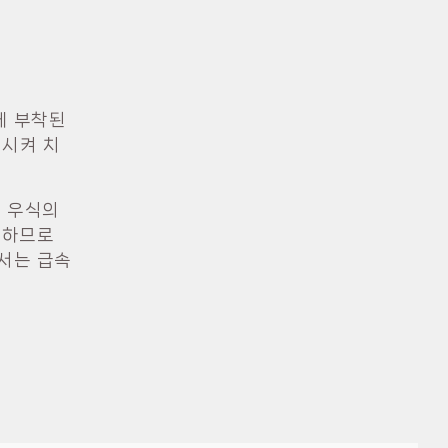
에 부착된
식시켜 치
. 우식의
단하므로
서는 급속