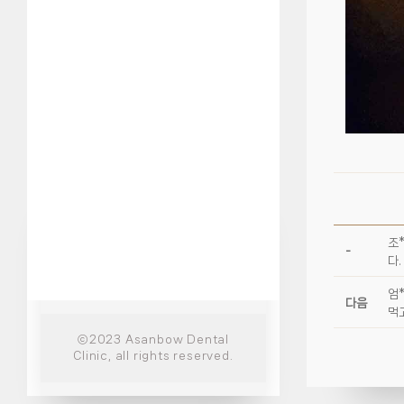
조
-
다.
엄
다음
먹
ⓒ2023 Asanbow Dental
Clinic, all rights reserved.