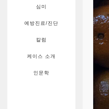
심미
예방진료/진단
칼럼
케이스 소개
인문학