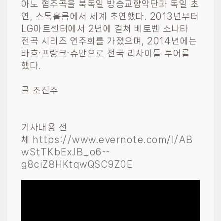
아노 협주곡을 북독일 방송교향악단과 독일 초
연, 스톡홀름에서 세계 초연했다. 2013년부터
LG아트센터에서 2년에 걸쳐 베토벤 소나타
전곡 시리즈 연주회를 가졌으며, 2014년에는
바흐·프랑크·슈만으로 전국 리사이틀 투어를
했다.
글 조진주
기사내용 전
체
https://www.evernote.com/l/AB
wStTKbExJB_o6--
g8ciZ8HKtqwQSC9Z0E