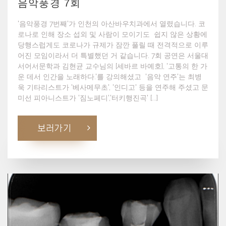
음악풍경 7회
'음악풍경 7번째'가 인천의 아산바우치과에서 열렸습니다. 코
로나로 인해 장소 섭외 및 사람이 모이기도 쉽지 않은 상황에
당행스럽게도 코로나가 규제가 잠깐 풀릴 때 전격적으로 이루
어진 모임이라서 더 특별했던 거 같습니다. 7회 공연은 서울대
서어서문학과 김현균 교수님의 [세바르 바예호], '고통의 한 가
운 데서 인간을 노래하다.'를 강의해셨고 '음악 연주'는 최병
욱 기타리스트가 '베사메무초', '인디고' 등을 연주해 주셨고 문
미선 피아니스트가 '짐노페디','터키행진곡' [...]
보러가기